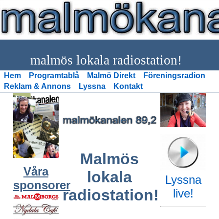
malmös lokala radiostation!
Hem
Programtablå
Malmö Direkt
Föreningsradion
Reklam & Annons
Lyssna
Kontakt
Malmös
Våra
lokala
Lyssna
sponsorer
radiostation!
live!